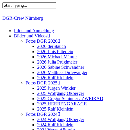
Skip
to
main
Close
DGR-Crew Nürnberg
content
Search
search
Menu
Infos und Anmeldung
Bilder und Videos
Fotos DGR 2026
2026 derStauch
2026 Luis Pitterlein
2026 Michael Mäurer
2026 Julia Prüglmeier
2026 Sabine Schwandner
2026 Matthias Dirlewanger
2026 Ralf Kleinlein
Fotos DGR 2025
2025 Jürgen Winkler
2025 Wolfgang Oßberger
2025 Gregor Schinner / ZWEIRAD
2025 HERRENGARAGE
2025 Ralf Kleinlein
Fotos DGR 2024
2024 Wolfgang Oßberger
2024 Ralf Kleinlein
2024 Yazan Alkurdy