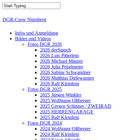
Skip
to
main
Close
DGR-Crew Nürnberg
content
Search
search
Menu
Infos und Anmeldung
Bilder und Videos
Fotos DGR 2026
2026 derStauch
2026 Luis Pitterlein
2026 Michael Mäurer
2026 Julia Prüglmeier
2026 Sabine Schwandner
2026 Matthias Dirlewanger
2026 Ralf Kleinlein
Fotos DGR 2025
2025 Jürgen Winkler
2025 Wolfgang Oßberger
2025 Gregor Schinner / ZWEIRAD
2025 HERRENGARAGE
2025 Ralf Kleinlein
Fotos DGR 2024
2024 Wolfgang Oßberger
2024 Ralf Kleinlein
2024 Yazan Alkurdy